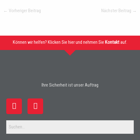
←
Vorheriger Beitrag
Nächster Beitrag
→
Können wir helfen? Klicken Sie hier und nehmen Sie
Kontakt
auf.
Ihre Sicherheit ist unser Auftrag
F
I
a
n
c
s
e
t
b
a