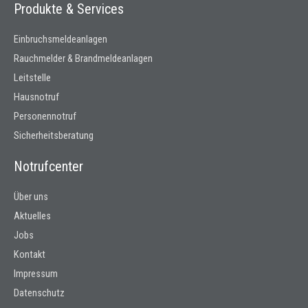
o
g
Produkte & Services
o
r
k
a
Einbruchsmeldeanlagen
m
Rauchmelder & Brandmeldeanlagen
Leitstelle
Hausnotruf
Personennotruf
Sicherheitsberatung
Notrufcenter
Über uns
Aktuelles
Jobs
Kontakt
Impressum
Datenschutz