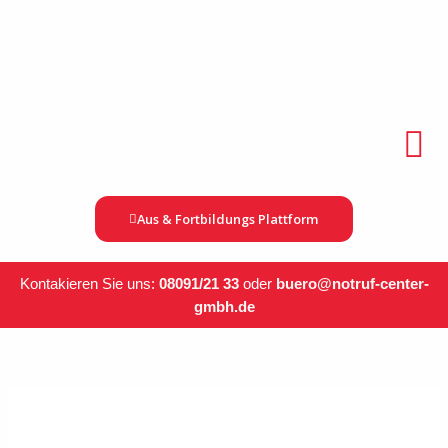
Zum
Inhalt
springen
Menü
Aus & Fortbildungs Plattform
Kontakieren Sie uns:
08091/21 33
oder
bue
ro@notruf-center-
gmbh.de