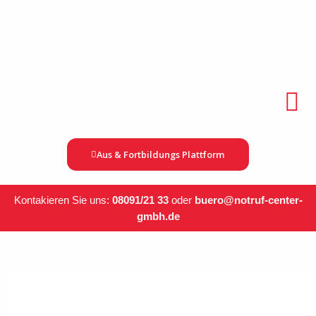
Zum
Inhalt
springen
Menü
Aus & Fortbildungs Plattform
Kontakieren Sie uns:
08091/21 33
oder
bue
ro@notruf-center-
gmbh.de