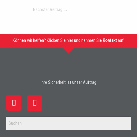
Nächster Beitrag
→
Können wir helfen? Klicken Sie hier und nehmen Sie
Kontakt
auf.
Ihre Sicherheit ist unser Auftrag
F
I
a
n
c
s
e
t
b
a