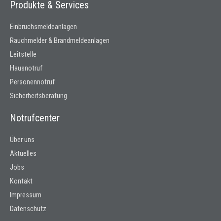
o
g
Produkte & Services
o
r
k
a
Einbruchsmeldeanlagen
m
Rauchmelder & Brandmeldeanlagen
Leitstelle
Hausnotruf
Personennotruf
Sicherheitsberatung
Notrufcenter
Über uns
Aktuelles
Jobs
Kontakt
Impressum
Datenschutz